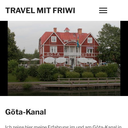
TRAVEL MIT FRIWI
Toggle
sidebar
&
navigation
Göta-Kanal
Ich zeige hier meine Erfahrung im und am Göta-Kanal in