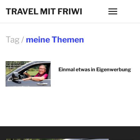
TRAVEL MIT FRIWI
Toggle
sidebar
&
navigation
Tag /
meine Themen
Einmal etwas in Eigenwerbung
Mensche
eine Bod
Barth